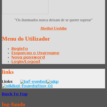
"Os iluminados nunca deixam de se querer superar"
Morihei Ueshiba
Menu
do Utilizador
Registo
Esqueceu o Username
Nova password
Login/Logout
links
Links
Back to top
log-fundo