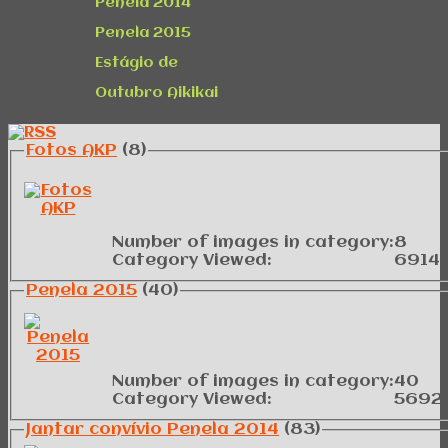
Penela 2014
Penela 2015
Estágio de
Outubro Aikikai
Fotos AKP
(8)
Number of images in category:
8
Category Viewed:
6914
Penela 2015
(40)
Number of images in category:
40
Category Viewed:
5692
Jantar convívio Penela 2014
(83)